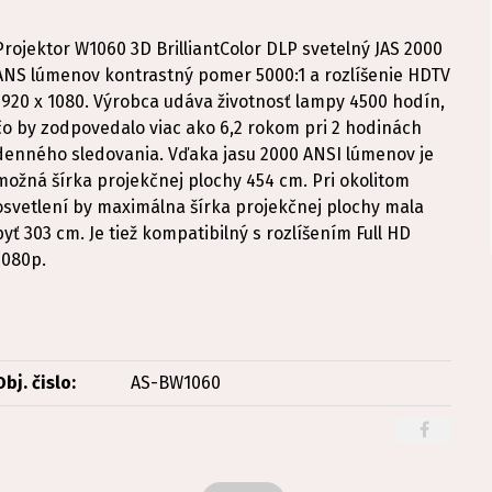
Projektor W1060 3D BrilliantColor DLP svetelný JAS 2000
ANS lúmenov kontrastný pomer 5000:1 a rozlíšenie HDTV
1920 x 1080. Výrobca udáva životnosť lampy 4500 hodín,
čo by zodpovedalo viac ako 6,2 rokom pri 2 hodinách
denného sledovania. Vďaka jasu 2000 ANSI lúmenov je
možná šírka projekčnej plochy 454 cm. Pri okolitom
osvetlení by maximálna šírka projekčnej plochy mala
byť 303 cm. Je tiež kompatibilný s rozlíšením Full HD
1080p.
Obj. čislo:
AS-BW1060