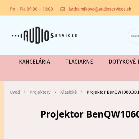
Po - Pia 09:00 – 16:00
katka.mikova@audioservices.sk
KANCELÁRIA
TLAČIARNE
DOTYKOVÉ D
Úvod
Projektory
Klasické
Projektor BenQW1060,3D,D
Projektor BenQW1060