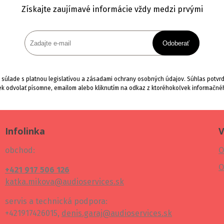
Získajte zaujímavé informácie vždy medzi prvými
Odoberať
súlade s platnou legislatívou a zásadami ochrany osobných údajov. Súhlas potvrdí
k odvolať písomne, emailom alebo kliknutím na odkaz z ktoréhokoľvek informačné
Infolinka
V
obchod:
O
O
+421 917 506 126
katka.mikova@audioservices.sk
servis a technická podpora:
+421917426015,
denis.garaj@audioservices.sk