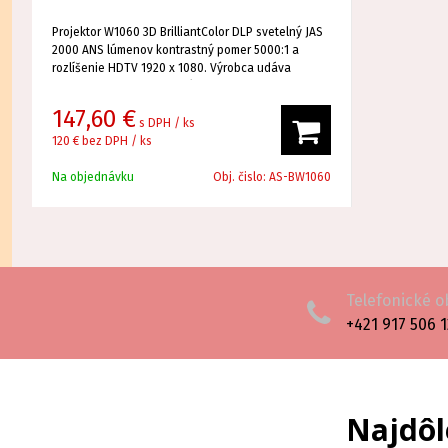
Projektor W1060 3D BrilliantColor DLP svetelný JAS
2000 ANS lúmenov kontrastný pomer 5000:1 a
rozlíšenie HDTV 1920 x 1080. Výrobca udáva
životnosť lampy 4500 hodín, čo by zodpovedalo
viac ako 6,2 rokom pri 2 hodinách denného
147,60 €
sledovania. Vďaka jasu 2000 ANSI lúmenov je
s DPH / ks
možná šírka projekčnej plochy 454 cm. Pri okolitom
120 €
bez DPH / ks
osvetlení by maximálna šírka projekčnej plochy
mala byť 303 cm. Je tiež kompatibilný s rozlíšením
Na objednávku
Obj. čislo:
AS-BW1060
Full HD 1080p.
Telefonické 
+421 917 506 
Najdôl