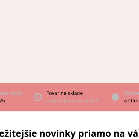
objednávky
Tovar na sklade
Zákazn
126
expedujeme do 24 hod.
a star
ežitejšie novinky priamo na vá