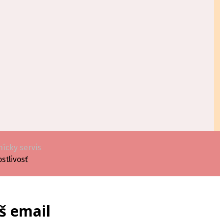
ícky servis
ostlivosť
š email