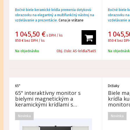
Bočné biele keramické krídla premenia dotykovú
Bočné biele k
obrazovku na elegantný a multifunkčný nástroj na
obrazovku na 
vzdelávanie a prezentácie.
Cena je vrátane
vzdelávanie a
dodania a montáže.
dodania a mo
1 045,50
€
1 045,5
s DPH / ks
Je to praktická kombinácia technológie s tradičnou
Je to praktic
850 €
bez DPH / ks
850 €
bez DPH
formou bielej tabule, ktorá šetrí miesto, chráni
formou bielej 
monitor a zároveň zachováva estetiku každej
monitor a zár
Na objednávku
Obj. čislo:
AS-krídla75a65
Na objednávk
miestnosti.
miestnosti.
Bočné krídla sa dajú pohodlne otvoriť, čím sa získa
Bočné krídla s
ďalší pracovný priestor na oboch stranách
ďalší pracovn
65"
Držiaky
monitora, a potom sa dajú zatvoriť, keď je potrebné
monitora, a p
65" interaktívny monitor s
Biele ma
kompaktnejšie usporiadanie pracovnej stanice.
kompaktnejšie
bielymi magnetickým a
krídla k
keramickými krídlami s
monitor
Windows 11 Pro
• V triede kombinuje výhody interaktívneho
• V triede ko
monitora s funkčnosťou klasickej bielej tabule. Je
Novinka
monitora s fun
Novinka
to pohodlné riešenie na zobrazovanie obsahu a
to pohodlné r
zapisovanie najdôležitejších informácií na jednom
zapisovanie n