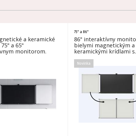
75" a 86"
gnetické a keramické
86" interaktívny monito
 75" a 65"
bielymi magnetickým a
tívnym monitorom.
keramickými krídlami s
Windows 11 Pro
Novinka