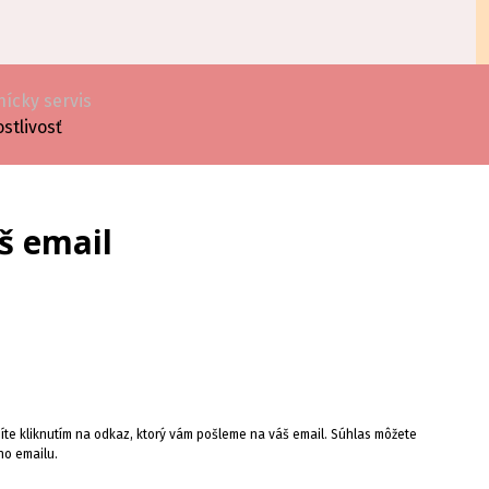
ícky servis
ostlivosť
š email
te kliknutím na odkaz, ktorý vám pošleme na váš email. Súhlas môžete
ho emailu.