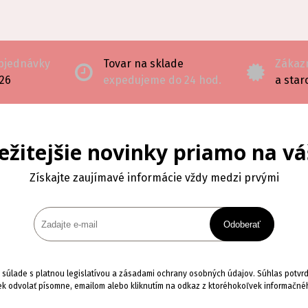
a dajú pohodlne otvoriť, čím sa získa
ý priestor na oboch stranách
otom sa dajú zatvoriť, keď je potrebné
 usporiadanie pracovnej stanice.
objednávky
Tovar na sklade
Zákazn
126
expedujeme do 24 hod.
a star
mbinuje výhody interaktívneho
kčnosťou klasickej bielej tabule. Je
iešenie na zobrazovanie obsahu a
ajdôležitejších informácií na jednom
ežitejšie novinky priamo na vá
škole systém vytvára priateľský
Získajte zaujímavé informácie vždy medzi prvými
enie sa hrou. Monitor zapája deti
ohybom, zatiaľ čo bočné krídla
stor na kresby, úlohy a kolektívnu
cu.
Odoberať
ybavené špičkovými keramicko-
rchmi PolyVision®, ktoré sú vďaka
súlade s platnou legislatívou a zásadami ochrany osobných údajov. Súhlas potvrdí
čnej odolnosti a odolnosti voči
k odvolať písomne, emailom alebo kliknutím na odkaz z ktoréhokoľvek informačné
dokonale prispôsobené intenzívnej
ráci.