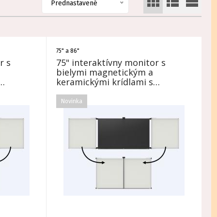
Prednastavené
75" a 86"
r s
75" interaktívny monitor s
bielymi magnetickým a
keramickými krídlami s
Windows 11 Pro
Novinka