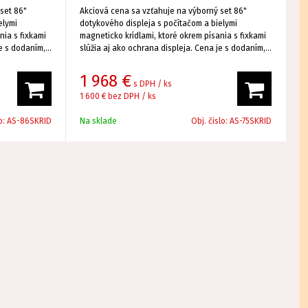
set 86"
Akciová cena sa vzťahuje na výborný set 86"
elymi
dotykového displeja s počítačom a bielymi
nia s fixkami
magneticko krídlami, ktoré okrem písania s fixkami
je s dodaním,
slúžia aj ako ochrana displeja. Cena je s dodaním,
montážou a školením.
1 968
€
, kus ktorý
Samotný dotykový displej je OPEN BOX, kus ktorý
s DPH / ks
u. Značka T-
bol vystavený so 100% kvalitou obrazu. Značka T-
1 600 €
bez DPH / ks
perfektný
Touch zabezpečuje dokonalý dizajn, perfektný
pečuje
zvuk + E-share aplikáciu ktorá zabezpečuje
o:
AS-86SKRID
Na sklade
Obj. čislo:
AS-75SKRID
h zdrojov
bezdrôtový prenos obrazu z externých zdrojov
/počítač alebo notebook.
plej je s
Záruka na produkt je 36 mesiacov. Displej je s
ows 11
počítačom operačným systémom Windows 11
kačnom
Professional, čo zabezpečuje v edukačnom
v.
procese známe prostredie pre učiteľov.