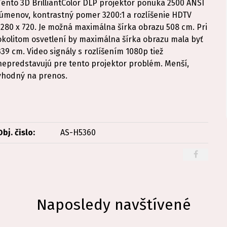
Tento 3D BrilliantColor DLP projektor ponúka 2500 ANSI
lúmenov, kontrastný pomer 3200:1 a rozlíšenie HDTV
1280 x 720. Je možná maximálna šírka obrazu 508 cm. Pri
okolitom osvetlení by maximálna šírka obrazu mala byť
339 cm. Video signály s rozlíšením 1080p tiež
nepredstavujú pre tento projektor problém. Menší,
vhodný na prenos.
Obj. čislo:
AS-H5360
Naposledy navštívené