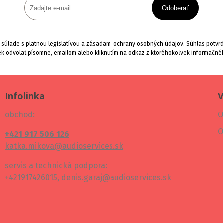
Odoberať
súlade s platnou legislatívou a zásadami ochrany osobných údajov. Súhlas potvrdí
k odvolať písomne, emailom alebo kliknutím na odkaz z ktoréhokoľvek informačné
Infolinka
V
obchod:
O
O
+421 917 506 126
katka.mikova@audioservices.sk
servis a technická podpora:
+421917426015,
denis.garaj@audioservices.sk