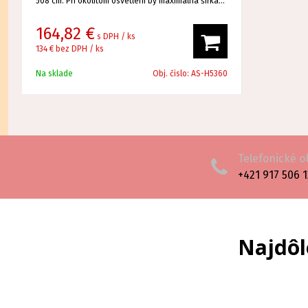
508 cm. Pri okolitom osvetlení by maximálna šírka
obrazu mala byť 339 cm. Video signály s rozlíšením
1080p tiež nepredstavujú pre tento projektor
164,82 €
s DPH / ks
problém. Menší, vhodný na prenos.
134 €
bez DPH / ks
Na sklade
Obj. čislo:
AS-H5360
Telefonické 
+421 917 506 
Najdôl