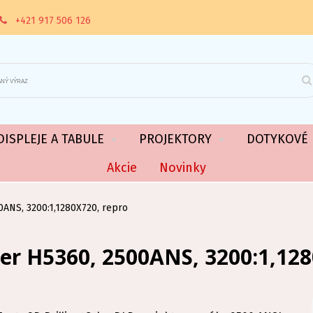
+421 917 506 126
ISPLEJE A TABULE
PROJEKTORY
DOTYKOVÉ 
Akcie
Novinky
0ANS, 3200:1,1280X720, repro
cer H5360, 2500ANS, 3200:1,128