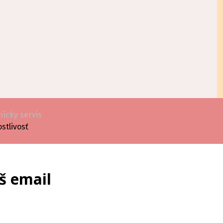
ícky servis
ostlivosť
š email