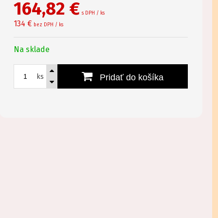
164,82
€
s DPH / ks
134 €
bez DPH / ks
Na sklade
ks
Pridať do košíka