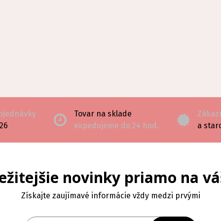
objednávky
Tovar na sklade
Zákazn
126
expedujeme do 24 hod.
a star
ežitejšie novinky priamo na vá
Získajte zaujímavé informácie vždy medzi prvými