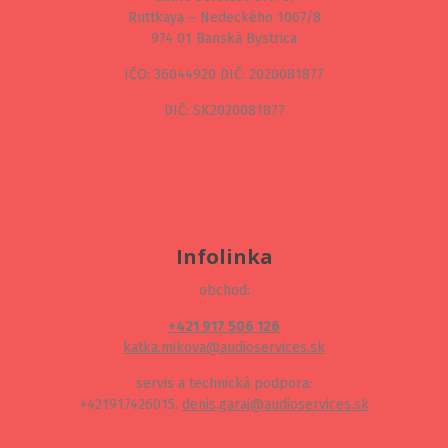
Ruttkaya – Nedeckého 1067/8
974 01 Banská Bystrica
IČO: 36044920 DIČ: 2020081877
DIČ: SK2020081877
Infolinka
obchod:
+421 917 506 126
katka.mikova@audioservices.sk
servis a technická podpora:
+421917426015,
denis.garaj@audioservices.sk