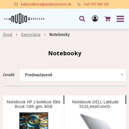
katka.mikova@audioservices.sk
+421 917 506 126
Úvod
Kancelária
Notebooky
Notebooky
Prednastavené
Zoradiť:
Notebook HP z kolekcie Elite
Notebook DELL Latitude
Book 10th gen. 8GB
5520,IntelCoreI5-
DDR4,256SSD,Wind.11P+Projektor
1145G7,16GBDDR4,256SS,Win11
Epson
FHD