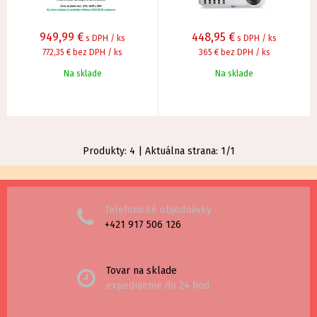
949,99
€
448,95
€
s DPH / ks
s DPH / ks
772,35 €
bez DPH / ks
365 €
bez DPH / ks
Na sklade
Na sklade
Produkty:
4
| Aktuálna strana:
1
/
1
Telefonické objednávky
+421 917 506 126
Tovar na sklade
expedujeme do 24 hod.