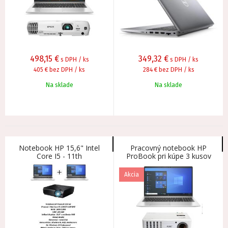
498,15
€
349,32
€
s DPH / ks
s DPH / ks
405 €
bez DPH / ks
284 €
bez DPH / ks
Na sklade
Na sklade
Notebook HP 15,6" Intel
Pracovný notebook HP
Core I5 - 11th
ProBook pri kúpe 3 kusov
gen,16GBDDR4 - ku dvom
projektor ACER zadarmo!
kusom projektor
Akcia