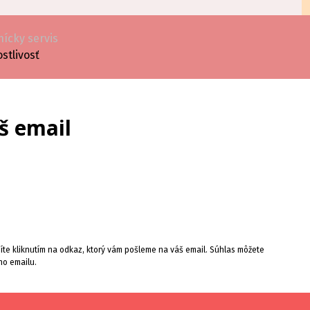
ícky servis
ostlivosť
š email
te kliknutím na odkaz, ktorý vám pošleme na váš email. Súhlas môžete
ho emailu.