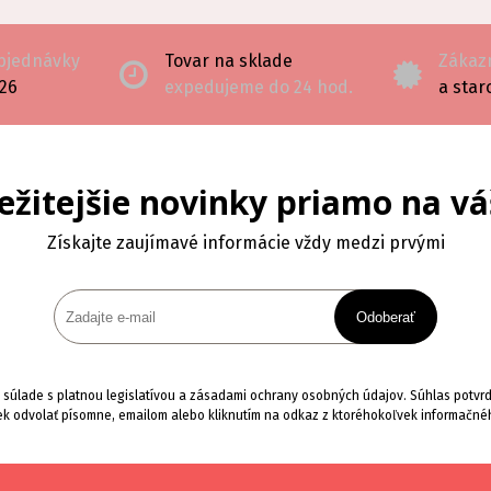
objednávky
Tovar na sklade
Zákazn
126
expedujeme do 24 hod.
a star
ežitejšie novinky priamo na vá
Získajte zaujímavé informácie vždy medzi prvými
Odoberať
súlade s platnou legislatívou a zásadami ochrany osobných údajov. Súhlas potvrdí
k odvolať písomne, emailom alebo kliknutím na odkaz z ktoréhokoľvek informačné