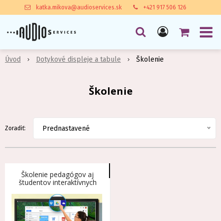
katka.mikova@audioservices.sk
+421 917 506 126
Úvod
Dotykové displeje a tabule
Školenie
Školenie
Prednastavené
Zoradiť:
Školenie pedagógov aj
študentov interaktívnych
displejov