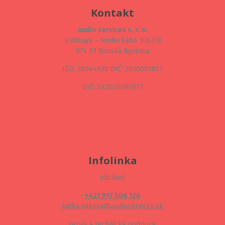
Kontakt
audio services s. r. o.
Ruttkaya – Nedeckého 1067/8
974 01 Banská Bystrica
IČO: 36044920 DIČ: 2020081877
DIČ: SK2020081877
Infolinka
obchod:
+421 917 506 126
katka.mikova@audioservices.sk
servis a technická podpora: