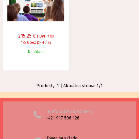
215,25
€
s DPH / ks
175 €
bez DPH / ks
Na sklade
Produkty:
1
| Aktuálna strana:
1
/
1
Telefonické objednávky
+421 917 506 126
Tovar na sklade