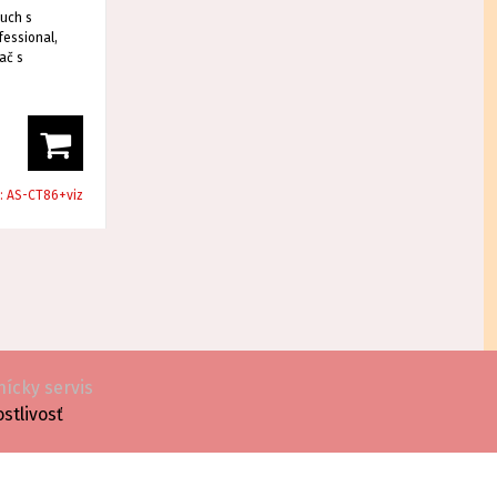
ouch s
essional,
ač s
orý
j situácie,
lebo
o:
AS-CT86+viz
ícky servis
ostlivosť