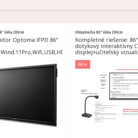
6" šírka 200cm
Uhlopriečka 86" šírka 200cm
or Optoma IFPD 86"
Kompletné riešenie: 86"
dotykový interaktívny 
+Wind.11Pro,Wifi,USB,HDMI+dodanie+montáž
displej+učiteľský vizual
Akcia