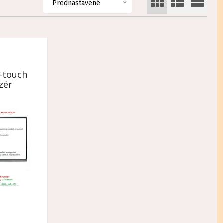
Prednastavené
C-touch
izér