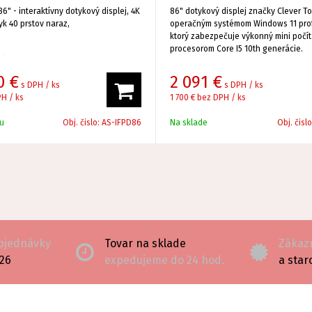
6" - interaktívny dotykový displej, 4K
86" dotykový displej značky Clever T
yk 40 prstov naraz,
operačným systémom Windows 11 prof
ktorý zabezpečuje výkonný mini počít
procesorom Core I5 10th generácie.
tém. Android + Windows 11
Mikro počítač HP , CPU Intel Core i5 -
0
€
2 091
€
ie, 8GB DDR4,256SSD.
Učiteľský USB vizualizér (kamera) - kt
s DPH / ks
s DPH / ks
zabezpečuje prenos aktuálnej snímane
H / ks
1 700 €
bez DPH / ks
dokumentov, textov na väčší obraz a
obrazovku.
u
Obj. čislo:
AS-IFPD86
Na sklade
Obj. čisl
objednávky
Tovar na sklade
Zákazn
126
expedujeme do 24 hod.
a star