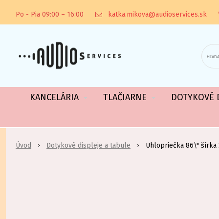
Po - Pia 09:00 – 16:00
katka.mikova@audioservices.sk
KANCELÁRIA
TLAČIARNE
DOTYKOVÉ D
Úvod
Dotykové displeje a tabule
Uhlopriečka 86\" šírk