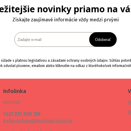
ežitejšie novinky priamo na vá
Získajte zaujímavé informácie vždy medzi prvými
Odoberať
súlade s platnou legislatívou a zásadami ochrany osobných údajov. Súhlas potvrdí
k odvolať písomne, emailom alebo kliknutím na odkaz z ktoréhokoľvek informačné
Infolinka
V
obchod:
O
O
+421 917 506 126
katka.mikova@audioservices.sk